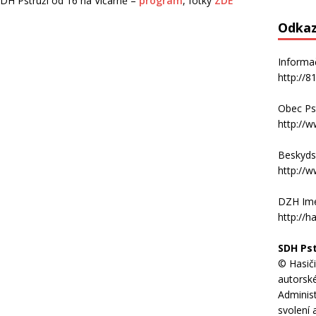
DH Pstruží od 16 na Vlčárně –
p
rogram
, fotky
ZDE
Odka
Informa
http://8
Obec Ps
http://w
Beskyds
http://w
DZH Ime
http://h
SDH Pst
© Hasiči
autorsk
Adminis
svolení 