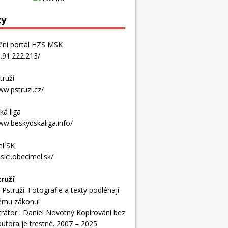
zy
ční portál HZS MSK
1.91.222.213/
truží
ww.pstruzi.cz/
ká liga
ww.beskydskaliga.info/
l´SK
asici.obecimel.sk/
ruží
 Pstruží. Fotografie a texty podléhají
ému zákonu!
trátor : Daniel Novotný
Kopírování bez
autora je trestné. 2007 – 2025