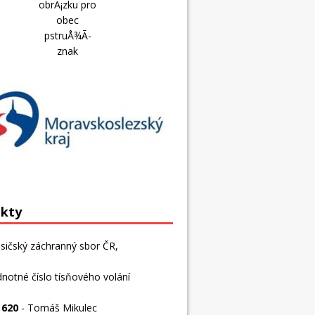
kty
sičský záchranný sbor ČR,
dnotné číslo tísňového volání
 620
- Tomáš Mikulec