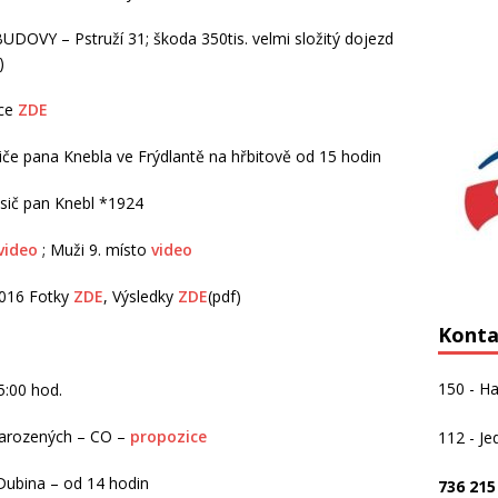
DOVY – Pstruží 31; škoda 350tis. velmi složitý dojezd
)
íce
ZDE
iče pana Knebla ve Frýdlantě na hřbitově od 15 hodin
asič pan Knebl *1924
video
; Muži 9. místo
video
2016 Fotky
ZDE
, Výsledky
ZDE
(pdf)
Konta
150 - Ha
5:00 hod.
 narozených – CO –
propozice
112 - Je
 Dubina – od 14 hodin
736 215