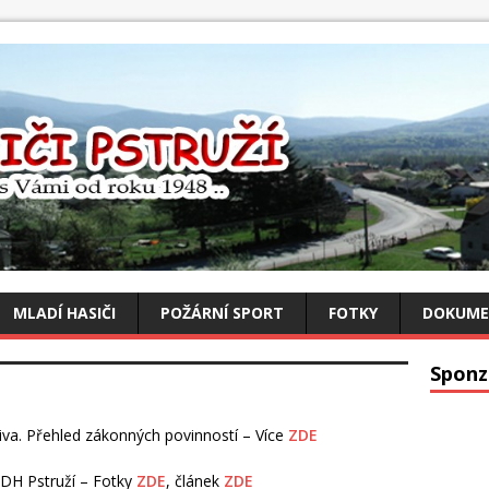
MLADÍ HASIČI
POŽÁRNÍ SPORT
FOTKY
DOKUME
Sponz
iva. Přehled zákonných povinností – Více
ZDE
DH Pstruží – Fotky
ZDE
, článek
ZDE