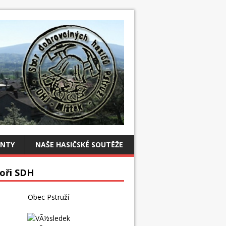
NTY
NAŠE HASIČSKÉ SOUTĚŽE
oři SDH
Obec Pstruží