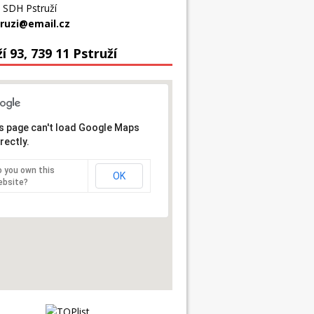
 SDH Pstruží
ruzi@email.cz
í 93, 739 11 Pstruží
s page can't load Google Maps
rectly.
 you own this
OK
ebsite?