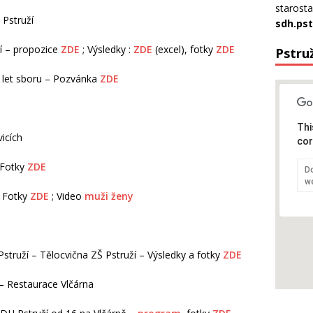
starosta
 Pstruží
sdh.pst
ží – propozice
ZDE
; Výsledky :
ZDE
(excel), fotky
ZDE
Pstruž
let sboru – Pozvánka
ZDE
Thi
icích
cor
 Fotky
ZDE
Do
w
– Fotky
ZDE
; Video
muži
ženy
struží – Tělocvična ZŠ Pstruží – Výsledky a fotky
ZDE
 – Restaurace Vlčárna