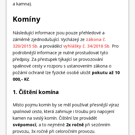
a kamna).
Komíny
Následující informace jsou pouze přehledové a
záměrně zjednodušující. Vycházejí ze
zákona č.
320/2015 Sb
. a prováděcí
vyhlášky č. 34/2016 Sb.
Pro
podrobnější informace je nutné prostudovat tyto
předpisy. Za přestupek týkající se provozování
spalinové cesty v rozporu s ustanovením zákona o
požární ochraně lze fyzické osobě uložit
pokutu až 10
000,- Kč
.
1. Čištění komína
Místo pojmu komín by se měl používat přesnější výraz
spalinová cesta
, která zahrnuje i troubu pro napojení
kamen na svislý komín. Čištění lze provádět
svépomocí
, a to nejméně
2x ročně
při sezónním
provozu, 3x ročně při celoročním provozu.