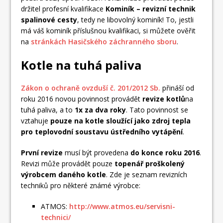
držitel profesní kvalifikace
Kominík – revizní technik
spalinové cesty
, tedy ne libovolný kominík! To, jestli
má váš kominík příslušnou kvalifikaci, si můžete ověřit
na
stránkách Hasičského záchranného sboru
.
Kotle na tuhá paliva
Zákon o ochraně ovzduší č. 201/2012 Sb.
přináší od
roku 2016 novou povinnost provádět
revize kotlů
na
tuhá paliva, a to
1x za dva roky
. Tato povinnost se
vztahuje
pouze na kotle
sloužící jako zdroj tepla
pro teplovodní soustavu ústředního vytápění
.
První revize
musí být provedena
do konce roku 2016
.
Revizi může provádět pouze
topenář proškolený
výrobcem daného kotle
. Zde je seznam revizních
techniků pro některé známé výrobce:
ATMOS:
http://www.atmos.eu/servisni-
technici/