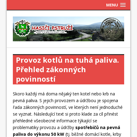
MENU
Provoz kotlů na tuhá paliva.
Přehled zákonných
povinností
Skoro každý má doma nějaký ten kotel nebo krb na
pevná paliva. S jejich provozem a údržbou je spojena
řada zákonných povinností, ve kterých není jednoduché
se vyznat. Následující text si proto klade za cíl přinést
přehledné všeobecné informace týkající se
problematiky provozu a údržby
spotřebičů na pevná
paliva do výkonu 50 kW
(tj. běžné domácí kotle, krby