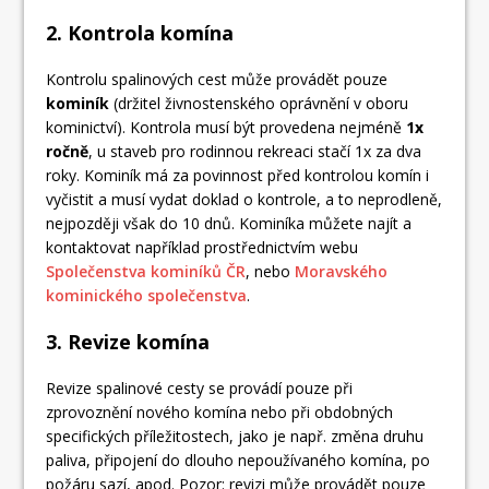
2. Kontrola komína
Kontrolu spalinových cest může provádět pouze
kominík
(držitel živnostenského oprávnění v oboru
kominictví). Kontrola musí být provedena nejméně
1x
ročně
, u staveb pro rodinnou rekreaci stačí 1x za dva
roky. Kominík má za povinnost před kontrolou komín i
vyčistit a musí vydat doklad o kontrole, a to neprodleně,
nejpozději však do 10 dnů. Kominíka můžete najít a
kontaktovat například prostřednictvím webu
Společenstva kominíků ČR
, nebo
Moravského
kominického společenstva
.
3. Revize komína
Revize spalinové cesty se provádí pouze při
zprovoznění nového komína nebo při obdobných
specifických příležitostech, jako je např. změna druhu
paliva, připojení do dlouho nepoužívaného komína, po
požáru sazí, apod. Pozor: revizi může provádět pouze